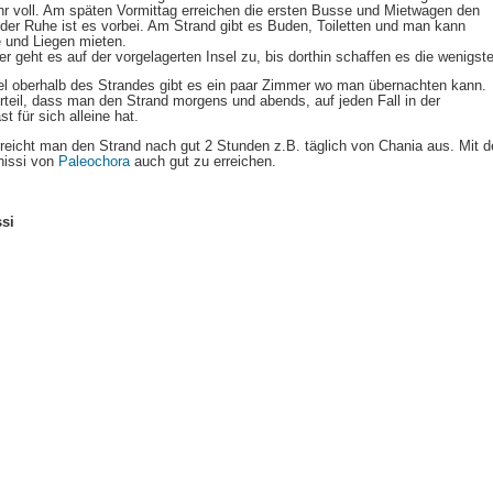
r voll. Am späten Vormittag erreichen die ersten Busse und Mietwagen den
 der Ruhe ist es vorbei. Am Strand gibt es Buden, Toiletten und man kann
 und Liegen mieten.
er geht es auf der vorgelagerten Insel zu, bis dorthin schaffen es die wenigst
l oberhalb des Strandes gibt es ein paar Zimmer wo man übernachten kann.
rteil, dass man den Strand morgens und abends, auf jeden Fall in der
t für sich alleine hat.
reicht man den Strand nach gut 2 Stunden z.B. täglich von Chania aus. Mit 
onissi von
Paleochora
auch gut zu erreichen.
ssi