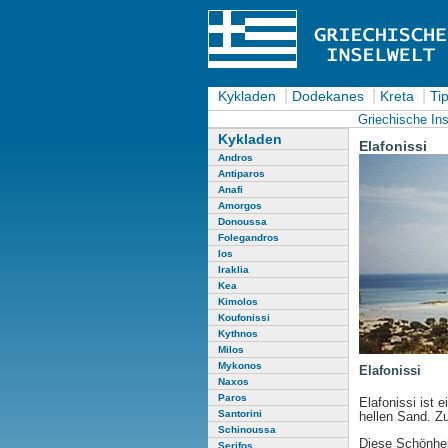
|
|
|
Kykladen
Dodekanes
Kreta
Tip
Griechische Ins
Kykladen
Elafonissi
Andros
Antiparos
Anafi
Amorgos
Donoussa
Folegandros
Ios
Iraklia
Kea
Kimolos
Koufonissi
Kythnos
Milos
Mykonos
Elafonissi
Naxos
Paros
Elafonissi ist
Santorini
hellen Sand. Z
Schinoussa
Diese Schönheit
Serifos