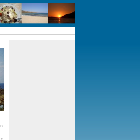
en
er