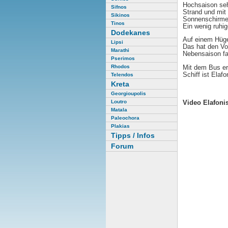
Hochsaison seh
Sifnos
Strand und mit
Sikinos
Sonnenschirme
Tinos
Ein wenig ruhig
Dodekanes
Auf einem Hüge
Lipsi
Das hat den Vo
Marathi
Nebensaison fas
Pserimos
Rhodos
Mit dem Bus er
Schiff ist Elaf
Telendos
Kreta
Georgioupolis
Video Elafoni
Loutro
Matala
Paleochora
Plakias
Tipps / Infos
Forum