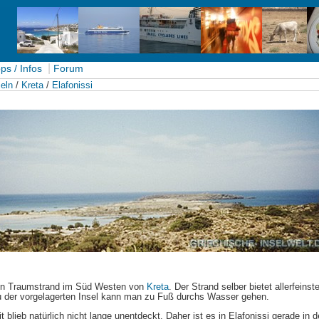
|
ps / Infos
Forum
eln
/
Kreta
/
Elafonissi
 ein Traumstrand im Süd Westen von
Kreta
. Der Strand selber bietet allerfeinst
u der vorgelagerten Insel kann man zu Fuß durchs Wasser gehen.
 blieb natürlich nicht lange unentdeckt. Daher ist es in Elafonissi gerade in d